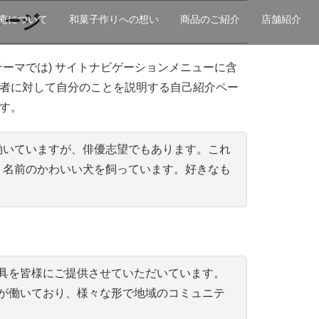
ページ
庵について
和菓子作りへの想い
商品のご紹介
店舗紹介
ーマでは) サイトナビゲーションメニューに含
者に対して自分のことを説明する自己紹介ペー
す。
働いていますが、俳優志望でもあります。これ
う名前のかわいい犬を飼っています。好きなも
小道具を皆様にご提供させていただいています。
員が働いており、様々な形で地域のコミュニテ